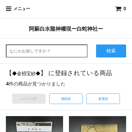
0
メニュー
阿蘇白水龍神權現ー白蛇神社ー
検索
【
】 に登録されている商品
◆金招宝紗◆
4
件の商品が見つかりました
おすすめ順
価格順
新着順