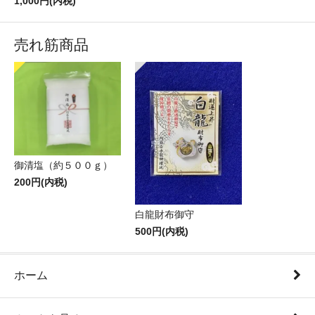
1,000円(内税)
売れ筋商品
御清塩（約５００ｇ）
200円(内税)
白龍財布御守
500円(内税)
ホーム