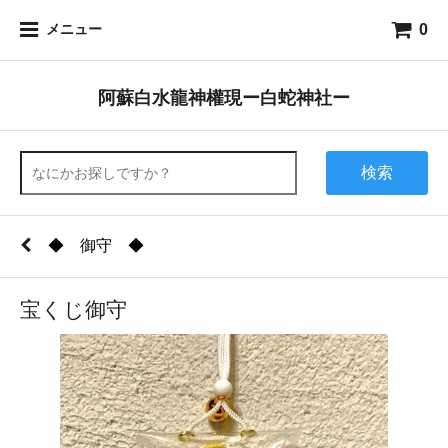
0
メニュー
阿蘇白水龍神權現ー白蛇神社ー
検索
◆ 御守 ◆
宝くじ御守