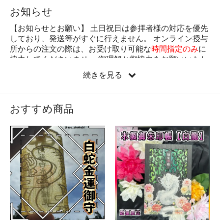
お知らせ
【お知らせとお願い】 土日祝日は参拝者様の対応を優先
しており、発送等がすぐに行えません。 オンライン授与
所からの注文の際は、お受け取り可能な
時間指定のみ
に
協力してくださいませ。 御理解と御協力をお願いいたし
ます。 年末年始や、天候等の状況によっては配達希望日
続きを見る
時などのご希望に添えない事がありますので、予めご了
承くださいませ。 ※商用・転売目的の方への授与はお断
りさせていただきます。 ※キャンセル・返品について
おすすめ商品
【キャンセル】 自動注文確認メール送信後、改めて神社
から再度確認メールを送らせて頂きます。これにて注文
確定し、祈願・梱包後発送準備に入らさせていただきま
すので、キャンセルを受け付ける事が出来ません。ご了
承ください。注文後キャンセルされたい場合は電話をし
て下さい。 【返品】 発送後、受け取り拒否等により返品
扱いとなった場合、返品に伴う手数料・往復送料を請求
させて頂く事がございます。また、御念珠はオーダーメ
イド製作の為授与品代金の５０％を一緒に請求させて頂
きますので、改めてご了承ください。 皆様の願いが叶い
ますよう、心を込めて祈願・作成しておりますのでご理