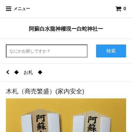
0
メニュー
阿蘇白水龍神權現ー白蛇神社ー
検索
◆ お札 ◆
木札（商売繁盛）(家内安全)